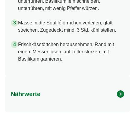
unterrühren. Basilikum fein schneiden,
unterrühren, mit wenig Pfeffer würzen.
Masse in die Souffléförmchen verteilen, glatt
streichen. Zugedeckt mind. 3 Std. kühl stellen.
Frischkäsetörtchen herausnehmen, Rand mit
einem Messer lösen, auf Teller stürzen, mit
Basilikum garnieren.
Nährwerte
Nährwertangaben
Menge pro Portion
Energie (kcal)
302.0 kcal
Fett (g)
28.0 g