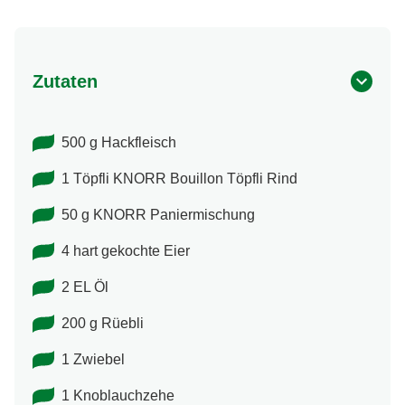
Zutaten
500 g Hackfleisch
1 Töpfli KNORR Bouillon Töpfli Rind
50 g KNORR Paniermischung
4 hart gekochte Eier
2 EL Öl
200 g Rüebli
1 Zwiebel
1 Knoblauchzehe