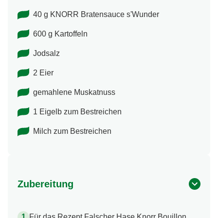
40 g KNORR Bratensauce s'Wunder
600 g Kartoffeln
Jodsalz
2 Eier
gemahlene Muskatnuss
1 Eigelb zum Bestreichen
Milch zum Bestreichen
Zubereitung
Für das Rezept Falscher Hase Knorr Bouillon