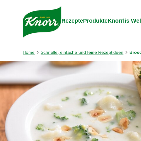
Gehe zu:
Zum Inhalt springen
Zum Foo
Rezepte
Produkte
Knorrlis Wel
Home
Schnelle, einfache und feine Rezeptideen
Broc