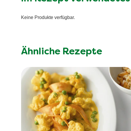
Kohlenhydrate (g)
davon Zucker (g)
Keine Produkte verfügbar.
Eiweiss (g)
Ballaststoffe (g)
Salz (g)
Ähnliche Rezepte