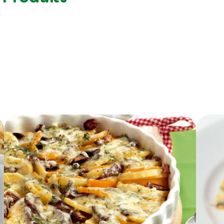
46.0 g
4.5 g
13.0 g
4.0 g
3.3 g