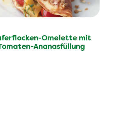
ferflocken-Omelette mit
Tomaten-Ananasfüllung
lons
nd mit max. 10 Zutaten.