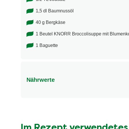
1,5 dl Baumnussöl
40 g Bergkäse
1 Beutel KNORR Broccolisuppe mit Blumenk
1 Baguette
Nährwerte
Nährwertangaben
Energie (kcal)
Fett (g)
davon gesättigte Fettsäuren (g)
Im Rezept verwendetes