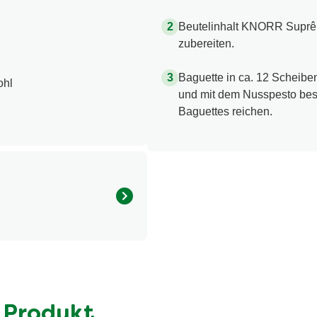
Beutelinhalt KNORR Suprê
zubereiten.
Baguette in ca. 12 Scheiben
ohl
und mit dem Nusspesto best
Baguettes reichen.
Menge pro Portion
749.0 kcal
56.0 g
10.0 g
 Produkt