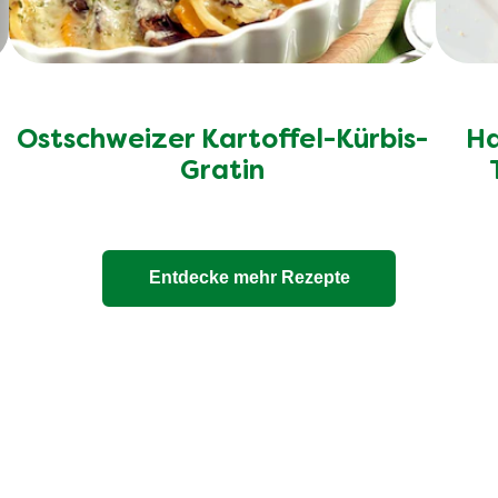
Ostschweizer Kartoffel-Kürbis-
Ha
Gratin
Entdecke mehr Rezepte
ere 100% natürlichen Bouil
enauso transparent wie die Verpackung - ohne Zusatzstoffe u