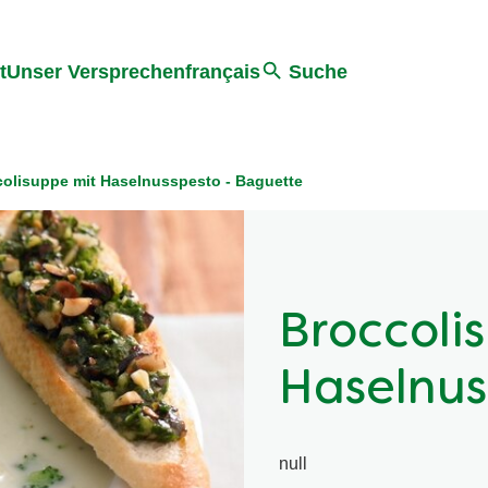
ter springen
Zur Suche Springen
t
Unser Versprechen
français
Suche
colisuppe mit Haselnusspesto - Baguette
Broccoli
Haselnus
null