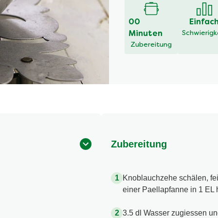
00
Einfac
Minuten
Schwierigk
Zubereitung
Zubereitung
Knoblauchzehe schälen, fein
einer Paellapfanne in 1 EL
3.5 dl Wasser zugiessen u