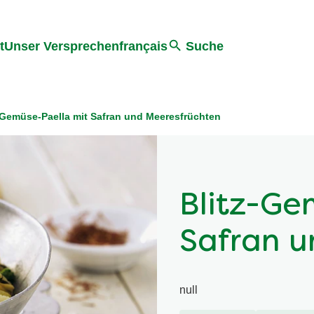
ter springen
Zur Suche Springen
t
Unser Versprechen
français
Suche
-Gemüse-Paella mit Safran und Meeresfrüchten
Blitz-Ge
Safran u
null