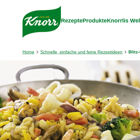
Gehe zu:
Zum Inhalt springen
Zum Foo
Rezepte
Produkte
Knorrlis Wel
Home
Schnelle, einfache und feine Rezeptideen
Blitz