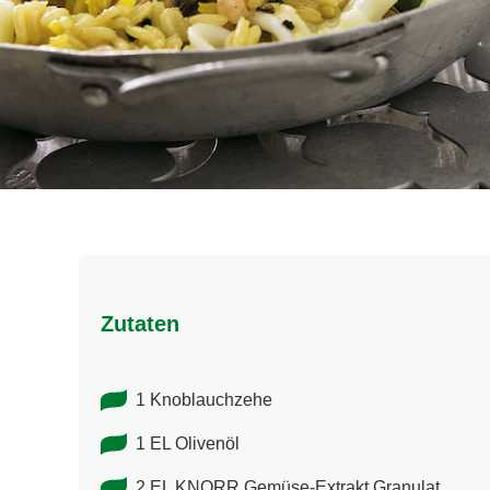
Zutaten
1 Knoblauchzehe
1 EL Olivenöl
2 EL KNORR Gemüse-Extrakt Granulat