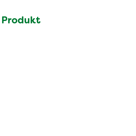
11.0 g
1.7 g
 Produkt
70.0 g
4.4 g
48.0 g
5.5 g
5.6 g