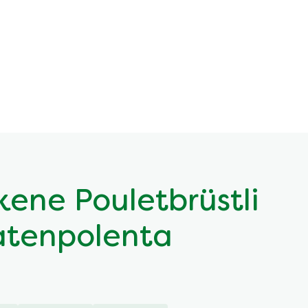
ene Pouletbrüstli
atenpolenta