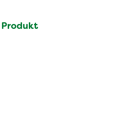
767.0 kcal
32.0 g
12.0 g
 Produkt
60.0 g
5.4 g
56.0 g
6.4 g
2.3 g