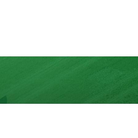
lons
nd mit max. 10 Zutaten.