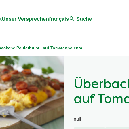
ter springen
Zur Suche Springen
t
Unser Versprechen
français
Suche
backene Pouletbrüstli auf Tomatenpolenta
Überback
auf Tom
null