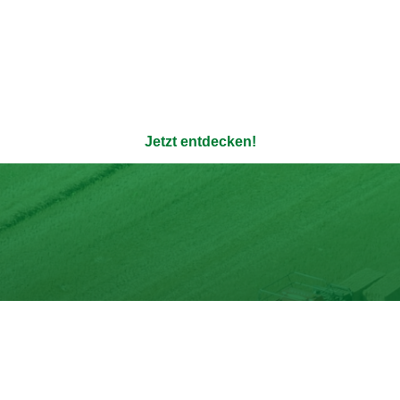
ere 100% natürlichen Bouil
enauso transparent wie die Verpackung - ohne Zusatzstoffe u
Jetzt entdecken!