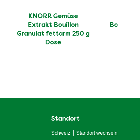
KNORR Gemüse
KNORR
Extrakt Bouillon
Bouillon 
Granulat fettarm 250 g
D
Dose
Standort
Schweiz
Standort wechseln