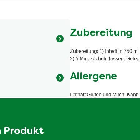
Zubereitung
Zubereitung: 1) Inhalt in 750
es Speisesalz, 6,7% weisse
2) 5 Min. köcheln lassen. Geleg
itzen), Gemüsemaispulver¹,
üne Spargeln¹, Würze,
Allergene
todextrin, MILCHZUCKER,
ftpulver, Curcuma. Kann
en. ¹Aus nachhaltigem Anbau.
Enthält Gluten und Milch. Kann 
calorie / 534 kilojoule
8.1 g
5 g
m Produkt
11 g