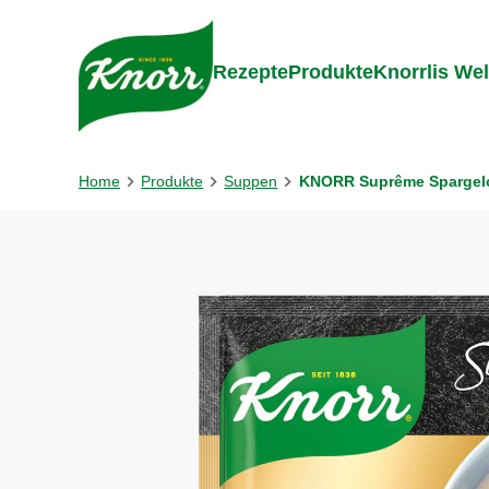
Gehe zu:
Zum Inhalt springen
Zum Foo
Rezepte
Produkte
Knorrlis Wel
Home
Produkte
Suppen
KNORR Suprême Spargelc