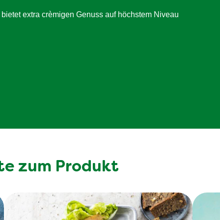
2.3 g
ietet extra crèmigen Genuss auf höchstem Niveau
0.9 g
2.3 g
2.3 g
te zum Produkt