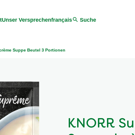
ter springen
Zur Suche Springen
t
Unser Versprechen
français
Suche
rème Suppe Beutel 3 Portionen
KNORR Su