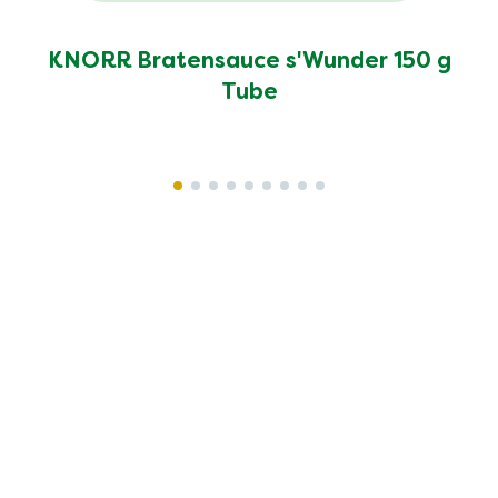
KNORR Bratensauce s'Wunder 150 g
Tube
Rechtliches
Datenschutzhinweis
Cookie-Einstellungen
Cookie - Informationen
Recht