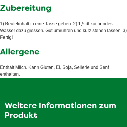
Antioxidationsmittel (Ascorbylpalmitat). Kann
Energie (kJ/kcal)
kilojoule
Zubereitung
glutenhaltige Getreide, Ei, Soja, Sellerie und Senf
enthalten. ²Aus nachhaltigem Anbau.
Fett
3.5 g
1) Beutelinhalt in eine Tasse geben. 2) 1,5 dl kochendes
davon gesättigte
Wasser dazu giessen. Gut umrühren und kurz stehen lassen. 3)
2 g
Fettsäuren
Fertig!
Kohlenhydrate
8.3 g
Allergene
davon Zucker
2 g
Ballaststoffe
0.5 g
Enthält Milch. Kann Gluten, Ei, Soja, Sellerie und Senf
enthalten.
Eiweiß
1.3 g
Salz
1.4 g
Weitere Informationen zum
Produkt