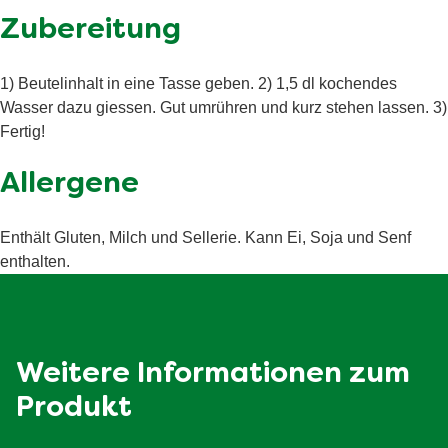
Speisesalz, Maltodextrin, Speisesalz,
Energie (kJ/kcal)
kilojoule
Zubereitung
SELLERIEPULVER², Sonnenblumenöl, MILCHZUCKER,
Tomatenpulver², WEIZENMEHL, Knoblauchpulver²,
Fett
2.4 g
Schnittlauch², MILCHEIWEISS, Curcuma,
1) Beutelinhalt in eine Tasse geben. 2) 1,5 dl kochendes
davon gesättigte
Petersilienwurzel², Aromen. Kann andere glutenhaltige
Wasser dazu giessen. Gut umrühren und kurz stehen lassen. 3)
1.3 g
Fettsäuren
Getreide, Ei, Soja und Senf enthalten. ²Aus nachhaltigem
Fertig!
Anbau.‎
Kohlenhydrate
12 g
Allergene
davon Zucker
3.4 g
Ballaststoffe
0.6 g
Enthält Gluten, Milch und Sellerie. Kann Ei, Soja und Senf
enthalten.
Eiweiß
1.7 g
Salz
0.83 g
Weitere Informationen zum
Produkt