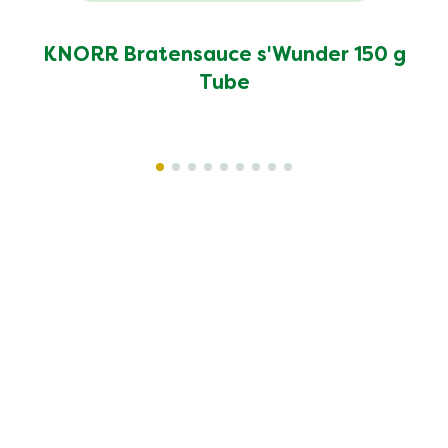
KNORR Bratensauce s'Wunder 150 g
Tube
Rechtliches
Datenschutzhinweis
Cookie-Einstellungen
Cookie - Informationen
Recht