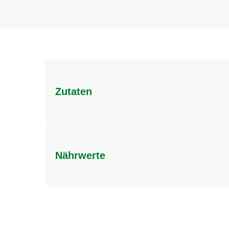
Zutaten
Zutaten: 98% Kartoffelflocken (Schweiz), Kartof
MILCHEIWEISS (Schweiz), Antioxidationsmittel (
landwirtschaftlichen Zutaten stammen aus biol
Nährwerte
Energie (kJ/kcal)
206 kilo
Fett
davon gesättigte Fettsäuren