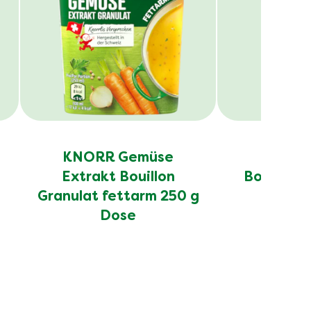
KNORR Gemüse
KNORR
Extrakt Bouillon
Bouillon 
Granulat fettarm 250 g
D
Dose