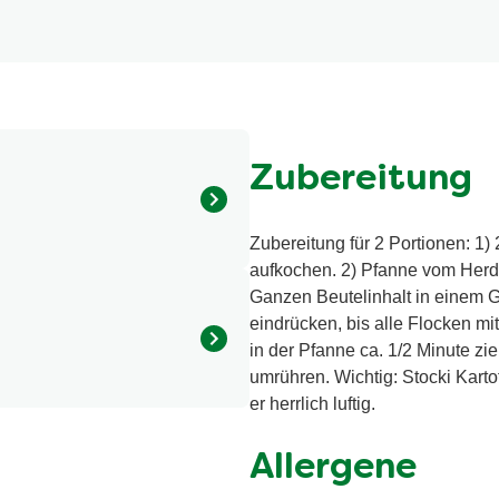
Zubereitung
Zubereitung für 2 Portionen: 1) 
felmehl (Schweiz),
aufkochen. 2) Pfanne vom Herd 
Extrakt aus Rosmarin). Alle
Ganzen Beutelinhalt in einem G
ogischem Anbau.
eindrücken, bis alle Flocken mit
in der Pfanne ca. 1/2 Minute zi
umrühren. Wichtig: Stocki Karto
er herrlich luftig.
calorie / 883 kilojoule
7 g
Allergene
4.4 g