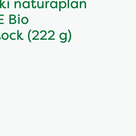
ki naturaplan
E Bio
tock (222 g)