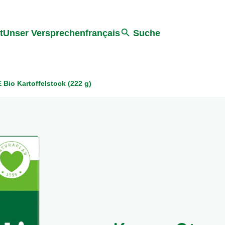
ter springen
Zur Suche Springen
t
Unser Versprechen
français
Suche
 Bio Kartoffelstock (222 g)