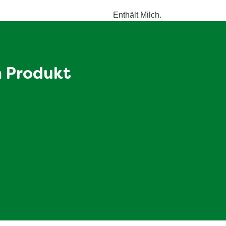
30 g
Enthält Milch.
4.6 g
3 g
5.9 g
m Produkt
0.61 g