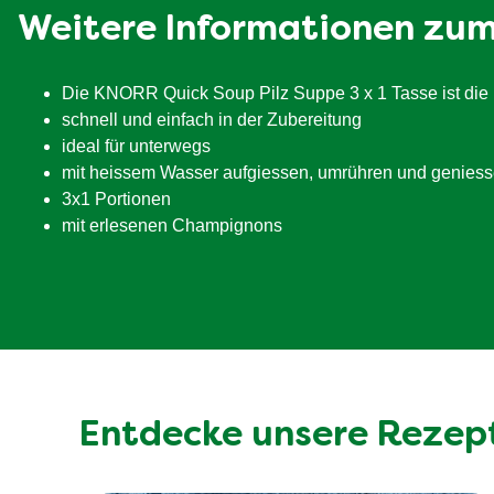
Weitere Informationen zu
Kohlenhydrate
davon Zucker
Die KNORR Quick Soup Pilz Suppe 3 x 1 Tasse ist die
Ballaststoffe
schnell und einfach in der Zubereitung
Eiweiß
ideal für unterwegs
mit heissem Wasser aufgiessen, umrühren und genies
Salz
3x1 Portionen
mit erlesenen Champignons
Entdecke unsere Rezep