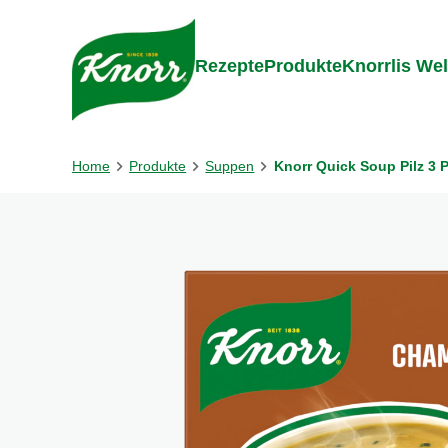
Gehe zu:
Zum Inhalt springen
Zum Foo
Rezepte
Produkte
Knorrlis Wel
Home
Produkte
Suppen
Knorr Quick Soup Pilz 3 P