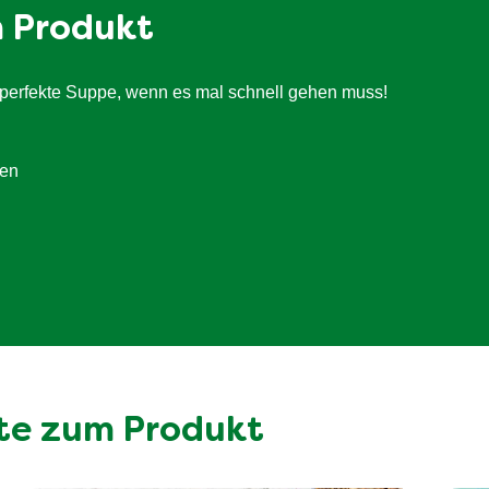
m Produkt
8.8 g
1.2 g
 perfekte Suppe, wenn es mal schnell gehen muss!
<0.5 g
1.4 g
sen
1.6 g
te zum Produkt