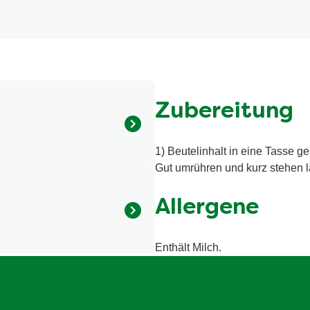
Zubereitung
1) Beutelinhalt in eine Tasse 
ltodextrin, Hefeextrakt,
Gut umrühren und kurz stehen la
, Glukosesirup, Zucker,
n, Speisesalz, 1,2%
Allergene
h, Aromen, Kurkuma.
Enthält Milch.
calorie / 318 kilojoule
3.9 g
2.3 g