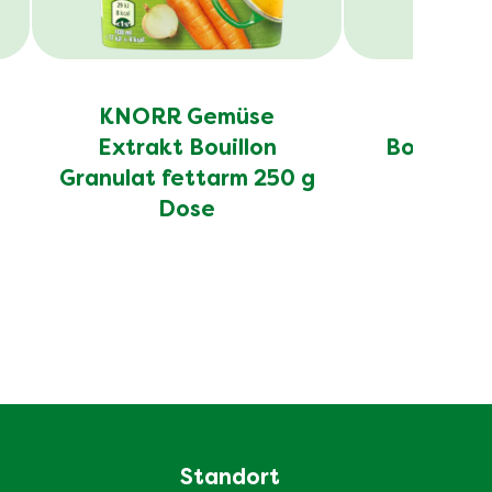
KNORR Gemüse
KNORR
Extrakt Bouillon
Bouillon 
Granulat fettarm 250 g
D
Dose
Standort