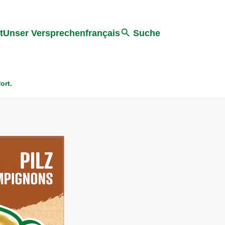
ter springen
Zur Suche Springen
t
Unser Versprechen
français
Suche
ort.