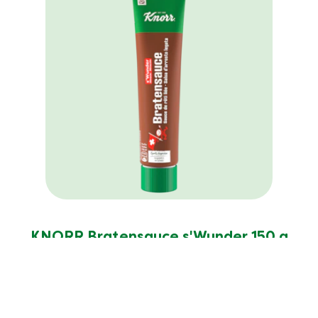
KNORR Bratensauce s'Wunder 150 g
Tube