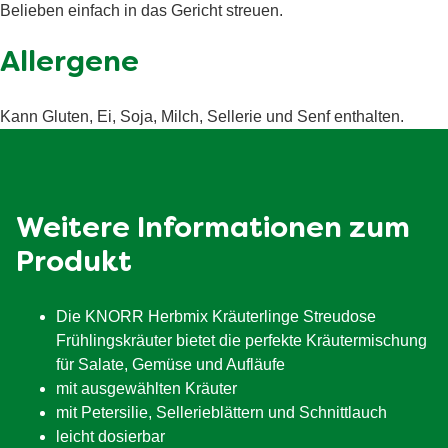
Belieben einfach in das Gericht streuen.
davon Zucker
17 g
Ballaststoffe
3.4 g
Allergene
Eiweiß
13 g
Kann Gluten, Ei, Soja, Milch, Sellerie und Senf enthalten.
Salz
45.9 g
Weitere Informationen zum
Produkt
Die KNORR Herbmix Kräuterlinge Streudose
Frühlingskräuter bietet die perfekte Kräutermischung
für Salate, Gemüse und Aufläufe
mit ausgewählten Kräuter
mit Petersilie, Sellerieblättern und Schnittlauch
leicht dosierbar