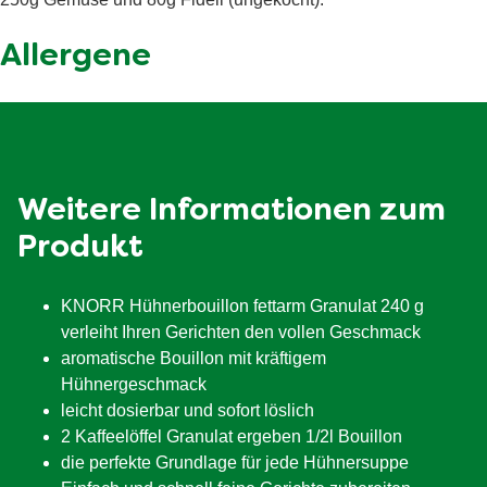
Kohlenhydrate
1.1 g
Allergene
davon Zucker
<0.5 g
Ballaststoffe
<0.5 g
Eiweiß
0.8 g
Salz
1.9 g
Weitere Informationen zum
Produkt
KNORR Hühnerbouillon fettarm Granulat 240 g
verleiht Ihren Gerichten den vollen Geschmack
aromatische Bouillon mit kräftigem
Hühnergeschmack
leicht dosierbar und sofort löslich
2 Kaffeelöffel Granulat ergeben 1/2l Bouillon
die perfekte Grundlage für jede Hühnersuppe