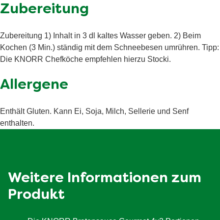
kilojoule
Zubereitung
Liebstöckelwurzel¹, Paprika¹, Pfeffer, Nelken,
Randenpulver¹, Säuerungsmittel (Citronensäure). Kann
Fett
1.8 g
Spuren von Milch, Ei, Sellerie, Soja und Senf enthalten.
Zubereitung 1) Inhalt in 3 dl kaltes Wasser geben. 2) Beim
davon gesättigte
¹Aus nachhaltigem Anbau.
Kochen (3 Min.) ständig mit dem Schneebesen umrühren. Tipp:
0.9 g
Fettsäuren
Die KNORR Chefköche empfehlen hierzu Stocki.
Kohlenhydrate
6.3 g
Allergene
davon Zucker
1.4 g
Ballaststoffe
<0.5 g
Enthält Gluten. Kann Ei, Soja, Milch, Sellerie und Senf
enthalten.
Eiweiß
1.3 g
Salz
1.5 g
Weitere Informationen zum
Produkt