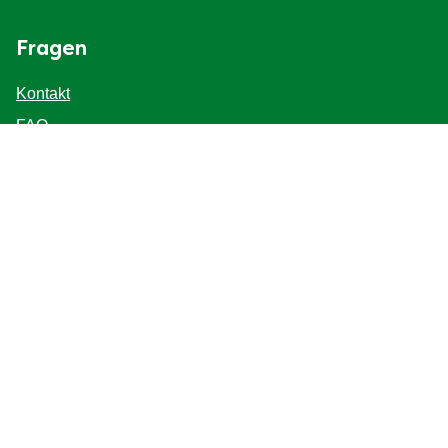
Barrierefreiheit
Fragen
Kontakt
FAQ
Seitenverzeichnis
Inspirationen für den Food-Service
Folge uns
Standort