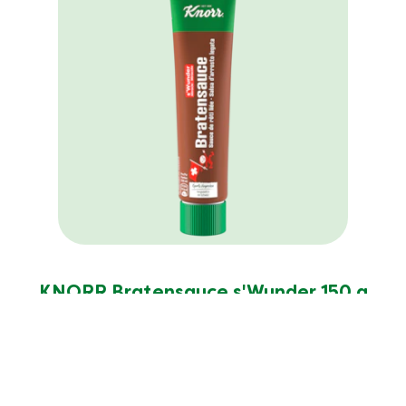
KNORR Bratensauce s'Wunder 150 g
Tube