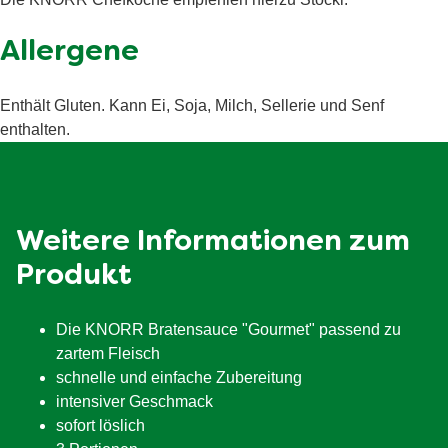
Kohlenhydrate
6.3 g
Allergene
davon Zucker
1.4 g
Ballaststoffe
<0.5 g
Enthält Gluten. Kann Ei, Soja, Milch, Sellerie und Senf
enthalten.
Eiweiß
1.3 g
Salz
1.5 g
Weitere Informationen zum
Produkt
Die KNORR Bratensauce "Gourmet" passend zu
zartem Fleisch
schnelle und einfache Zubereitung
intensiver Geschmack
sofort löslich