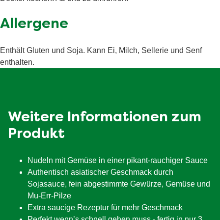
Kohlenhydrate
48 g
davon Zucker
6.4 g
Allergene
Ballaststoffe
2.7 g
Enthält Gluten und Soja. Kann Ei, Milch, Sellerie und Senf
Eiweiß
8.6 g
enthalten.
Salz
1.7 g
Weitere Informationen zum
Produkt
Nudeln mit Gemüse in einer pikant-rauchiger Sauce
Authentisch asiatischer Geschmack durch
Sojasauce, fein abgestimmte Gewürze, Gemüse und
Mu-Err-Pilze
Extra saucige Rezeptur für mehr Geschmack
Perfekt wenn’s schnell gehen muss - fertig in nur 3