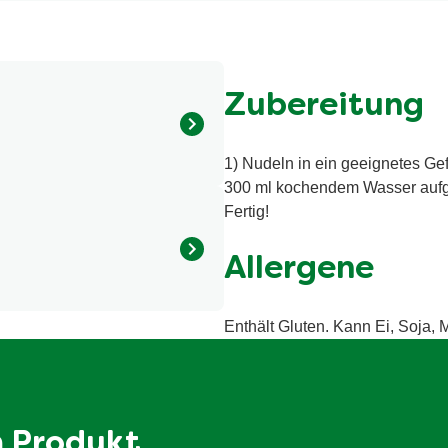
Zubereitung
1) Nudeln in ein geeignetes Gef
MEHL, Sonnenblumenöl,
300 ml kochendem Wasser aufgi
, Kurkumaextrakt), Zucker,
Fertig!
l), Aromen,
inatriuminosinat,
Allergene
ngsmittel (Citronensäure),
rtes Speisesalz,
alorie / 1481 kilojoule
0,1% Knoblauch, Ingwer, 0,1%
Enthält Gluten. Kann Ei, Soja, M
Natriumdiacetat),
15 g
nn Roggen, Gerste, Hafer, Ei,
1.4 g
46 g
m Produkt