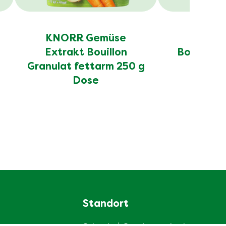
KNORR Gemüse
KNORR
Extrakt Bouillon
Bouillon 
Granulat fettarm 250 g
D
Dose
Standort