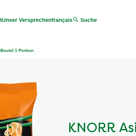
ter springen
Zur Suche Springen
t
Unser Versprechen
français
Suche
Beutel 1 Portion
KNORR Asi