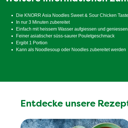
davon Zucker
Ballaststoffe
Die KNORR Asia Noodles Sweet & Sour Chicken Taste Beu
Eiweiß
In nur 3 Minuten zubereitet
Einfach mit heissem Wasser aufgiessen und geniessen
Salz
Feiner asiatischer süss-saurer Pouletgeschmack
Ergibt 1 Portion
Kann als Noodlesoup oder Noodles zubereitet werden
Entdecke unsere Rezep