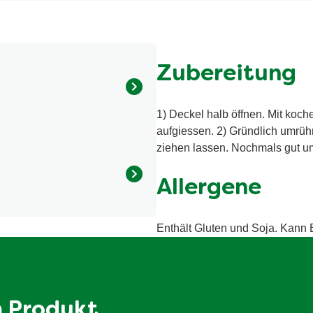
Zubereitung
1) Deckel halb öffnen. Mit koch
MEHL, Sonnenblumenöl,
aufgiessen. 2) Gründlich umrüh
ebmittel (Natriumcarbonat,
ziehen lassen. Nochmals gut u
ker, Geschmacksverstärker
riumguanylat), Aromen,
Allergene
 Gemüsemais, Knoblauch,
saftkonzentrat, 0,2%
alorie / 1237 kilojoule
iertes Speisesalz,
Enthält Gluten und Soja. Kann E
efeextrakt, Sojasaucenpulver
14 g
enblumenöl. Kann ROGGEN,
1.7 g
 enthalten.
36 g
m Produkt