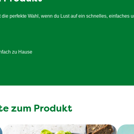
3.7 g
2.2 g
e perfekte Wahl, wenn du Lust auf ein schnelles, einfaches un
6.2 g
2.3 g
infach zu Hause
te zum Produkt