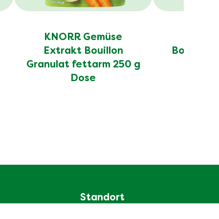
KNORR Gemüse
KNORR
Extrakt Bouillon
Bouillon 
Granulat fettarm 250 g
D
Dose
Standort