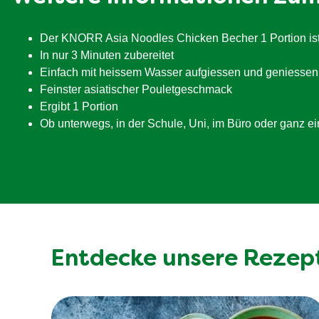
davon Zucker
Ballaststoffe
Der KNORR Asia Noodles Chicken Becher 1 Portion ist di
Eiweiß
In nur 3 Minuten zubereitet
Einfach mit heissem Wasser aufgiessen und geniessen
Salz
Feinster asiatischer Pouletgeschmack
Ergibt 1 Portion
Ob unterwegs, in der Schule, Uni, im Büro oder ganz e
Entdecke unsere Rezep