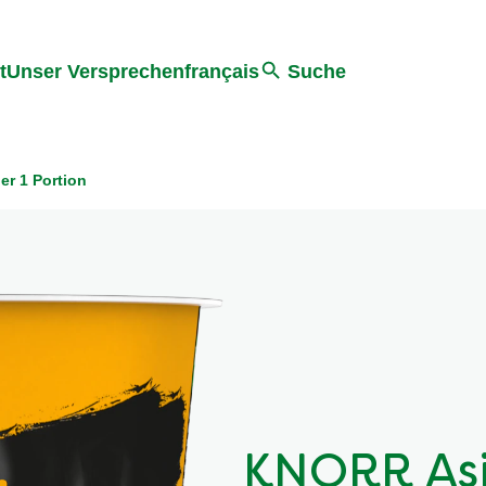
ter springen
Zur Suche Springen
t
Unser Versprechen
français
Suche
r 1 Portion
KNORR Asi