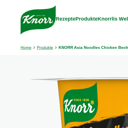
Gehe zu:
Zum Inhalt springen
Zum Foo
Rezepte
Produkte
Knorrlis Wel
Home
Produkte
KNORR Asia Noodles Chicken Beche