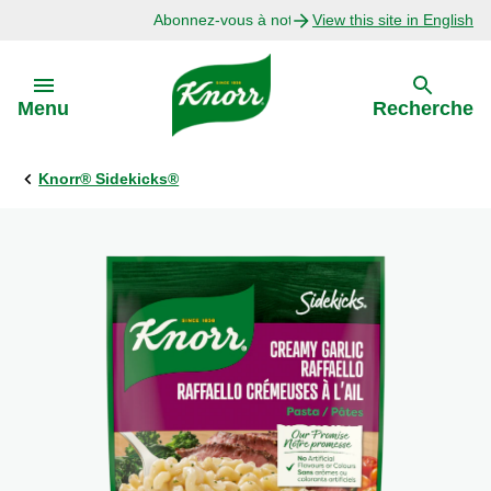
Abonnez-vous à notre infolettre
View this site in English
Skip to:
Menu
Recherche
Knorr® Sidekicks®
Précédent
Explorer
Recettes avec Bouillon
Recettes par Ingrédient
Recettes par Occasion