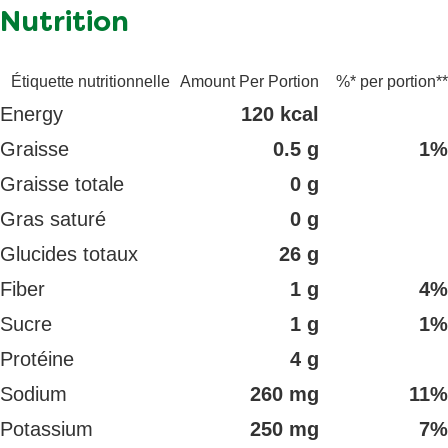
Nutrition
Étiquette nutritionnelle
Amount Per Portion
%* per portion**
Energy
120 kcal
Graisse
0.5 g
1%
Graisse totale
0 g
Gras saturé
0 g
Glucides totaux
26 g
Fiber
1 g
4%
Sucre
1 g
1%
Protéine
4 g
Sodium
260 mg
11%
Potassium
250 mg
7%