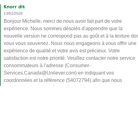
l'envie de cuisiner n'est pas trop présente. Je n'en avais pas
acheté depuis quelques années et je n'ai pas remarqué le
changement apporté au pâtes sur l'emballage. Je suis déçue
car la texture ET le goût ne sont plus pareils du tout. Elles sont
incroyablement fades.
Michelle
10/02/2026
Knorr dit
13/02/2026
Bonjour Michelle, merci de nous avoir fait part de votre
expérience. Nous sommes désolés d'apprendre que la
nouvelle version ne correspond pas au goût et à la texture do
vous vous souvenez. Nous nous engageons à vous offrir une
expérience de qualité et votre avis est précieux. Votre
satisfaction est notre priorité. Veuillez contacter notre service
consommateurs à l'adresse (Consumer-
Services.Canada@Unilever.com) en indiquant vos
coordonnées et la référence (54072794) afin que nous