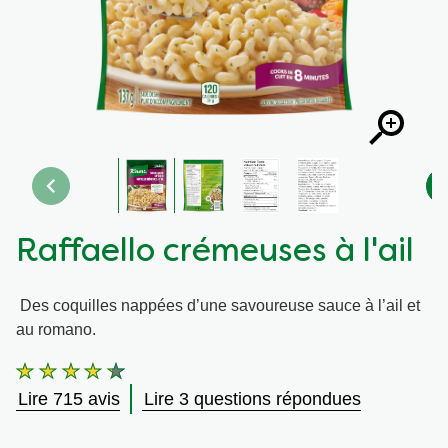
Recettes par Type de Plat
Raffaello crémeuses à l'ail
Des coquilles nappées d’une savoureuse sauce à l’ail et
au romano.
La
note
Lire 715 avis
Lire 3 questions répondues
moyenne
de
ce