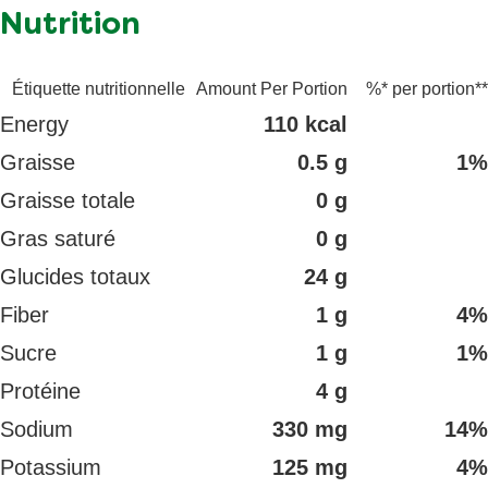
Nutrition
Étiquette nutritionnelle
Amount Per Portion
%* per portion**
Energy
110 kcal
Graisse
0.5 g
1%
Graisse totale
0 g
Gras saturé
0 g
Glucides totaux
24 g
Fiber
1 g
4%
Sucre
1 g
1%
Protéine
4 g
Sodium
330 mg
14%
Potassium
125 mg
4%