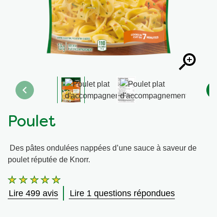
Recettes par Type de Plat
Poulet
Des pâtes ondulées nappées d’une sauce à saveur de
poulet réputée de Knorr.
La
note
Lire 499 avis
Lire 1 questions répondues
moyenne
de
ce