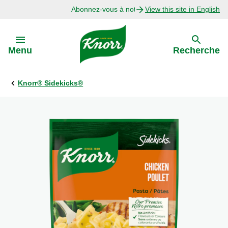
Abonnez-vous à notre infolettre
View this site in English
Skip to:
Menu
Recherche
Knorr® Sidekicks®
Précédent
Explorer
Recettes avec Bouillon
Recettes par Ingrédient
Recettes par Occasion