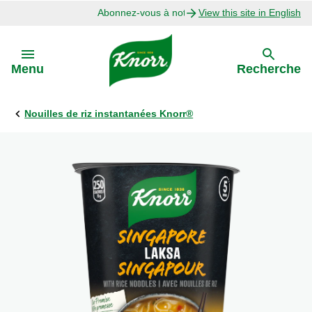
Abonnez-vous à notre infolettre
View this site in English
Skip to:
Menu
Recherche
Nouilles de riz instantanées Knorr®
Précédent
Explorer
Recettes avec Bouillon
Recettes par Ingrédient
Recettes par Occasion