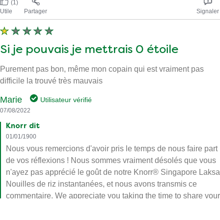
(1)
Utile
Partager
Signaler
Si je pouvais je mettrais 0 étoile
Purement pas bon, même mon copain qui est vraiment pas
difficile la trouvé très mauvais
Marie
Utilisateur vérifié
07/08/2022
Knorr dit
01/01/1900
Nous vous remercions d'avoir pris le temps de nous faire part
de vos réflexions ! Nous sommes vraiment désolés que vous
n'ayez pas apprécié le goût de notre Knorr® Singapore Laksa
Nouilles de riz instantanées, et nous avons transmis ce
commentaire. We appreciate you taking the time to share your
thoughts with us! We're so sorry you didn't enjoy the taste of o
Knorr® Singapore Laksa Instant Rice Noodles, and we've