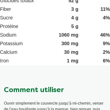
Glucides totaux
52 g
Fiber
3 g
11%
Sucre
4 g
4%
Protéine
5 g
Sodium
1060 mg
46%
Potassium
300 mg
9%
Calcium
30 mg
2%
Iron
1 mg
6%
Comment utiliser
Ouvrir simplement le couvercle jusqu’à mi-chemin, verser
de l’eau bouillante jusqu’à la marque, bien remuer, puis