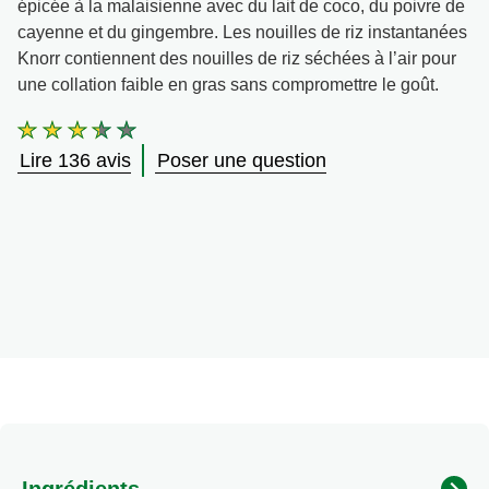
épicée à la malaisienne avec du lait de coco, du poivre de
cayenne et du gingembre. Les nouilles de riz instantanées
Knorr contiennent des nouilles de riz séchées à l’air pour
une collation faible en gras sans compromettre le goût.
La
note
Lire 136 avis
Poser une question
moyenne
de
ce
Knorr®
Singapore
Laksa
Rice
Noodle
Cup
est
de
3.3
sur
5
à
Ingrédients