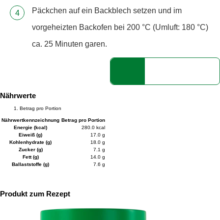
Päckchen auf ein Backblech setzen und im
vorgeheizten Backofen bei 200 °C (Umluft: 180 °C)
ca. 25 Minuten garen.
Nährwerte
Betrag pro Portion
Nährwertkennzeichnung
Betrag pro Portion
Energie (kcal)
280.0 kcal
Eiweiß (g)
17.0 g
Kohlenhydrate (g)
18.0 g
Zucker (g)
7.1 g
Fett (g)
14.0 g
Ballaststoffe (g)
7.6 g
Produkt zum Rezept