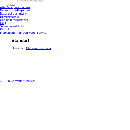
Alle Rezepte ansehen
Nutzungsbedingungen
Datenschutzhinweis
Cookie-Einstellungen
Barrierefreiheit
Cookie Informationen
FAQ
Seitenverzeichnis
Kontakt
Inspirationen für den Food-Service
Standort
Österreich
Standort wechseln
© 2026 Copyright Unilever