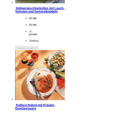
Hühnergeschnetzeltes mit Lauch, 
Tomaten und Semmelknödeln
CookingTime
00 Min 
PreparationTime
30 Min
Servings
 3
people
Difficulty
 Einfach
Rezept ansehen
Kalbsschnitzel mit Kräuter-
Gemüsesauce