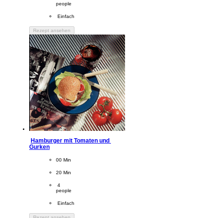
people
Difficulty
 Einfach
Rezept ansehen
Hamburger mit Tomaten und 
Gurken
CookingTime
00 Min 
PreparationTime
20 Min
Servings
 4
people
Difficulty
 Einfach
Rezept ansehen