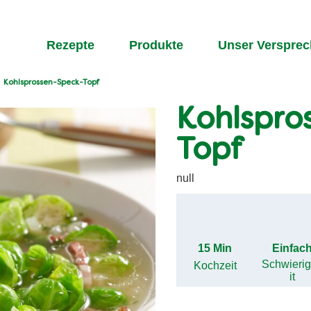
Rezepte
Produkte
Unser Verspre
Kohlsprossen-Speck-Topf
Kohlspro
Topf
null
15 Min
Einfac
Schwieri
Kochzeit
it