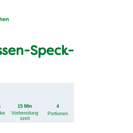
chen
ssen-Speck-
h
15 Min
4
gke
Vorbereitung
Portionen
szeit