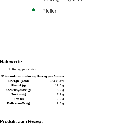
Pfeffer
Nährwerte
Betrag pro Portion
Nährwertkennzeichnung
Betrag pro Portion
Energie (kcal)
223.0 kcal
Eiweiß (g)
13.0 g
Kohlenhydrate (g)
8.9 g
Zucker (g)
7.2 g
Fett (g)
12.0 g
Ballaststoffe (g)
9.3 g
Produkt zum Rezept