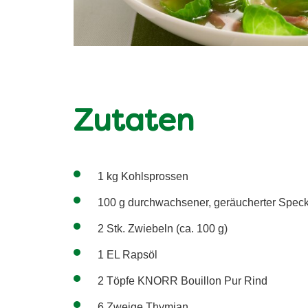
Zutaten
1 kg Kohlsprossen
100 g durchwachsener, geräucherter Spec
2 Stk. Zwiebeln (ca. 100 g)
1 EL Rapsöl
2 Töpfe KNORR Bouillon Pur Rind
6 Zweige Thymian