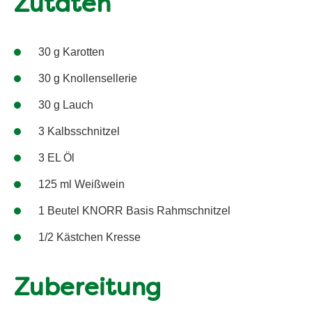
Zutaten
30 g Karotten
30 g Knollensellerie
30 g Lauch
3 Kalbsschnitzel
3 EL Öl
125 ml Weißwein
1 Beutel KNORR Basis Rahmschnitzel
1/2 Kästchen Kresse
Zubereitung