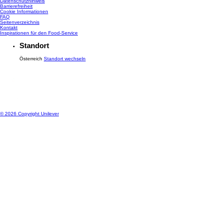
Datenschutzhinweis
Cookie-Einstellungen
Barrierefreiheit
Cookie Informationen
FAQ
Seitenverzeichnis
Kontakt
Inspirationen für den Food-Service
Standort
Österreich
Standort wechseln
© 2026 Copyright Unilever