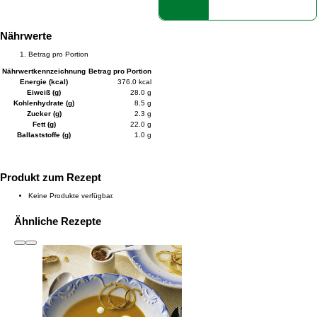
Nährwerte
Betrag pro Portion
Nährwertkennzeichnung
Betrag pro Portion
Energie (kcal)
376.0 kcal
Eiweiß (g)
28.0 g
Kohlenhydrate (g)
8.5 g
Zucker (g)
2.3 g
Fett (g)
22.0 g
Ballaststoffe (g)
1.0 g
Produkt zum Rezept
Keine Produkte verfügbar.
Ähnliche Rezepte
slide
1 to 3
of 6