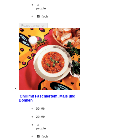
Servings
 3
people
Difficulty
 Einfach
Rezept ansehen
Chili mit Faschiertem, Mais und 
Bohnen
CookingTime
00 Min 
PreparationTime
20 Min
Servings
 3
people
Difficulty
 Einfach