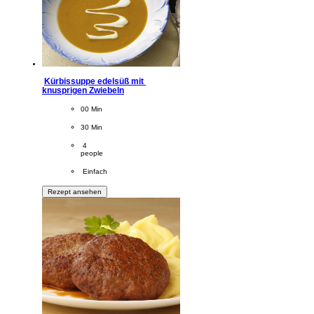
Kürbissuppe edelsüß mit 
knusprigen Zwiebeln
CookingTime
00 Min 
PreparationTime
30 Min
Servings
 4
people
Difficulty
 Einfach
Rezept ansehen