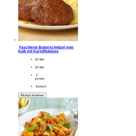
Faschierte Butterschnitzel vom 
Kalb mit Kartoffelpüree
CookingTime
00 Min 
PreparationTime
30 Min
Servings
 3
people
Difficulty
 Einfach
Rezept ansehen