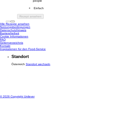
people
Difficulty
 Einfach
Rezept ansehen
Alle Rezepte ansehen
Nutzungsbedingungen
Datenschutzhinweis
Cookie-Einstellungen
Barrierefreiheit
Cookie Informationen
FAQ
Seitenverzeichnis
Kontakt
Inspirationen für den Food-Service
Standort
Österreich
Standort wechseln
© 2026 Copyright Unilever