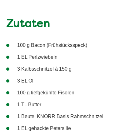
Zutaten
100 g Bacon (Frühstücksspeck)
1 EL Perlzwiebeln
3 Kalbsschnitzel à 150 g
3 EL Öl
100 g tiefgekühlte Fisolen
1 TL Butter
1 Beutel KNORR Basis Rahmschnitzel
1 EL gehackte Petersilie