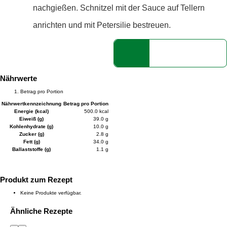
nachgießen. Schnitzel mit der Sauce auf Tellern
anrichten und mit Petersilie bestreuen.
Nährwerte
Betrag pro Portion
Nährwertkennzeichnung
Betrag pro Portion
Energie (kcal)
500.0 kcal
Eiweiß (g)
39.0 g
Kohlenhydrate (g)
10.0 g
Zucker (g)
2.8 g
Fett (g)
34.0 g
Ballaststoffe (g)
1.1 g
Produkt zum Rezept
Keine Produkte verfügbar.
Ähnliche Rezepte