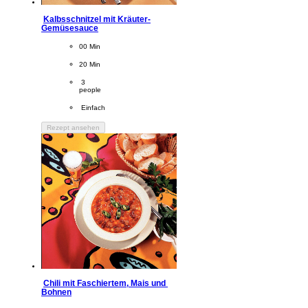
Kalbsschnitzel mit Kräuter-
Gemüsesauce
CookingTime
00 Min 
PreparationTime
20 Min
Servings
 3
people
Difficulty
 Einfach
Rezept ansehen
Chili mit Faschiertem, Mais und 
Bohnen