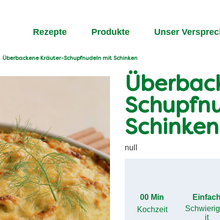
Rezepte
Produkte
Unser Verspre
Überbackene Kräuter-Schupfnudeln mit Schinken
Überback
Schupfnu
Schinken
null
00 Min
Einfac
Schwieri
Kochzeit
it