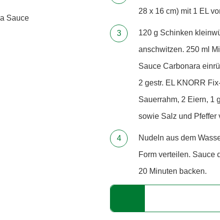
28 x 16 cm) mit 1 EL v
ra Sauce
120 g Schinken kleinwü
anschwitzen. 250 ml 
Sauce Carbonara einrüh
2 gestr. EL KNORR Fix
Sauerrahm, 2 Eiern, 1 g
sowie Salz und Pfeffer 
Nudeln aus dem Wasser 
Form verteilen. Sauce 
20 Minuten backen.