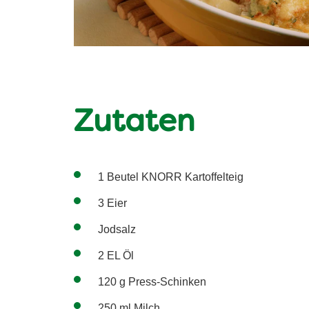
Zutaten
1 Beutel KNORR Kartoffelteig
3 Eier
Jodsalz
2 EL Öl
120 g Press-Schinken
250 ml Milch