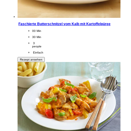
Faschierte Butterschnitzel vom Kalb mit Kartoffelpüree
CookingTime
00 Min 
PreparationTime
30 Min
Servings
 3
people
Difficulty
 Einfach
Rezept ansehen