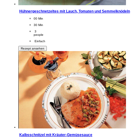
Hühnergeschnetzeltes mit Lauch, Tomaten und Semmelknödeln
CookingTime
00 Min 
PreparationTime
30 Min
Servings
 3
people
Difficulty
 Einfach
Rezept ansehen
Kalbsschnitzel mit Kräuter-Gemüsesauce