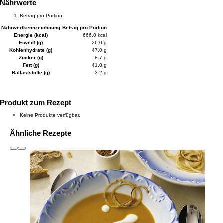
Nährwerte
Betrag pro Portion
Nährwertkennzeichnung
Betrag pro Portion
Energie (kcal)
666.0 kcal
Eiweiß (g)
26.0 g
Kohlenhydrate (g)
47.0 g
Zucker (g)
8.7 g
Fett (g)
41.0 g
Ballaststoffe (g)
3.2 g
Produkt zum Rezept
Keine Produkte verfügbar.
Ähnliche Rezepte
slide
1 to 3
of 6