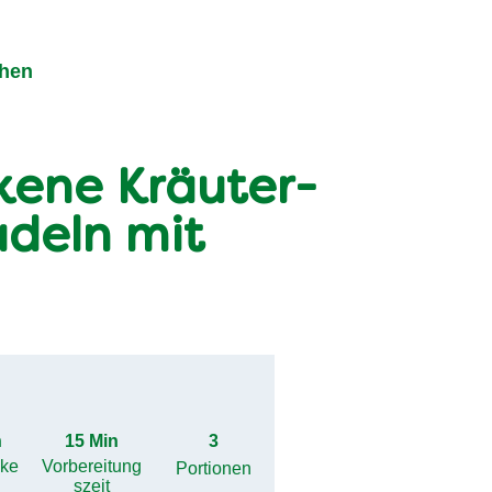
chen
ene Kräuter-
deln mit
h
15 Min
3
gke
Vorbereitung
Portionen
szeit