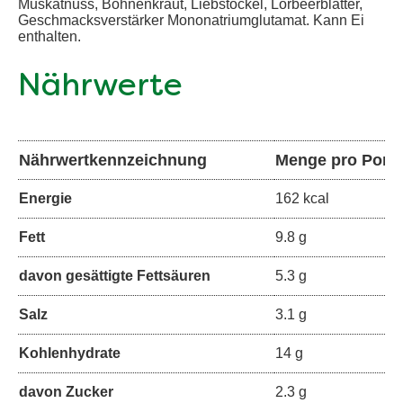
Muskatnuss, Bohnenkraut, Liebstöckel, Lorbeerblätter,
Geschmacksverstärker Mononatriumglutamat. Kann Ei
enthalten.
Nährwerte
Nährwertkennzeichnung
Menge pro Porti
Energie
162 kcal
Fett
9.8 g
davon gesättigte Fettsäuren
5.3 g
Salz
3.1 g
Kohlenhydrate
14 g
davon Zucker
2.3 g