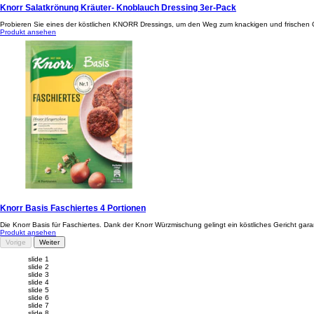
Knorr Salatkrönung Kräuter- Knoblauch Dressing 3er-Pack
Probieren Sie eines der köstlichen KNORR Dressings, um den Weg zum knackigen und frischen 
Produkt ansehen
Knorr Basis Faschiertes 4 Portionen
Die Knorr Basis für Faschiertes. Dank der Knorr Würzmischung gelingt ein köstliches Gericht garan
Produkt ansehen
Vorige
Weiter
slide 1
slide 2
slide 3
slide 4
slide 5
slide 6
slide 7
slide 8