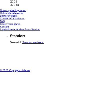
slide 9
slide 10
Nutzungsbedingungen
Datenschutzhinweis
Cookie-Einstellungen
Barrierefreiheit
Cookie Informationen
FAQ
Seitenverzeichnis
Kontakt
Inspirationen für den Food-Service
Standort
Österreich
Standort wechseln
© 2026 Copyright Unilever