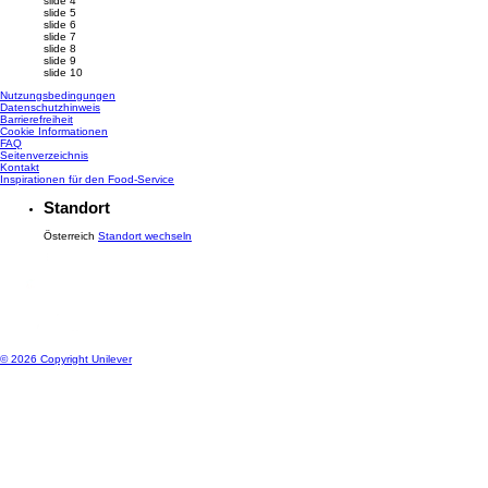
slide 4
slide 5
slide 6
slide 7
slide 8
slide 9
slide 10
Nutzungsbedingungen
Datenschutzhinweis
Cookie-Einstellungen
Barrierefreiheit
Cookie Informationen
FAQ
Seitenverzeichnis
Kontakt
Inspirationen für den Food-Service
Standort
Österreich
Standort wechseln
© 2026 Copyright Unilever