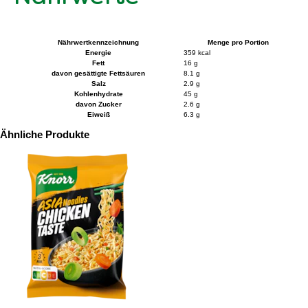
Nährwertkennzeichnung
Menge pro Portion
Energie
359 kcal
Fett
16 g
davon gesättigte Fettsäuren
8.1 g
Salz
2.9 g
Kohlenhydrate
45 g
davon Zucker
2.6 g
Eiweiß
6.3 g
Ähnliche Produkte