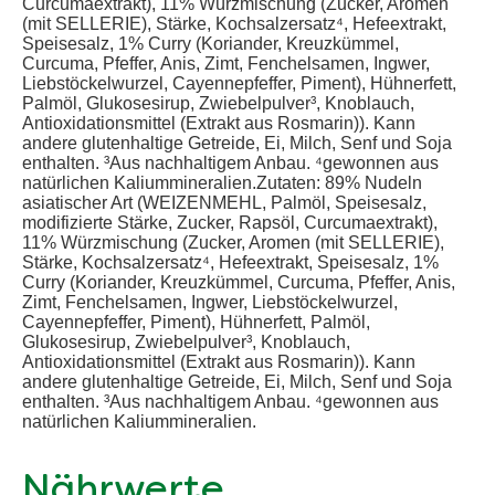
Curcumaextrakt), 11% Würzmischung (Zucker, Aromen
(mit SELLERIE), Stärke, Kochsalzersatz⁴, Hefeextrakt,
Speisesalz, 1% Curry (Koriander, Kreuzkümmel,
Curcuma, Pfeffer, Anis, Zimt, Fenchelsamen, Ingwer,
Liebstöckelwurzel, Cayennepfeffer, Piment), Hühnerfett,
Palmöl, Glukosesirup, Zwiebelpulver³, Knoblauch,
Antioxidationsmittel (Extrakt aus Rosmarin)). Kann
andere glutenhaltige Getreide, Ei, Milch, Senf und Soja
enthalten. ³Aus nachhaltigem Anbau. ⁴gewonnen aus
natürlichen Kaliummineralien.Zutaten: 89% Nudeln
asiatischer Art (WEIZENMEHL, Palmöl, Speisesalz,
modifizierte Stärke, Zucker, Rapsöl, Curcumaextrakt),
11% Würzmischung (Zucker, Aromen (mit SELLERIE),
Stärke, Kochsalzersatz⁴, Hefeextrakt, Speisesalz, 1%
Curry (Koriander, Kreuzkümmel, Curcuma, Pfeffer, Anis,
Zimt, Fenchelsamen, Ingwer, Liebstöckelwurzel,
Cayennepfeffer, Piment), Hühnerfett, Palmöl,
Glukosesirup, Zwiebelpulver³, Knoblauch,
Antioxidationsmittel (Extrakt aus Rosmarin)). Kann
andere glutenhaltige Getreide, Ei, Milch, Senf und Soja
enthalten. ³Aus nachhaltigem Anbau. ⁴gewonnen aus
natürlichen Kaliummineralien.
Nährwerte