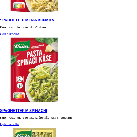
SPAGHETTERIA CARBONARA
Knorr testenine z omako Carbonara
Ogled izdelka
SPAGHETTERIA SPINACHI
Knorr testenine z omako iz špinače, sira in smetane
Ogled izdelka