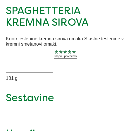
SPAGHETTERIA
KREMNA SIROVA
Knorr testenine kremna sirova omaka Slastne testenine v
kremni smetanovi omaki,
Za
Napiši povzetek
to
product
ni
bila
181 g
predložena
nobena
ocena
Sestavine