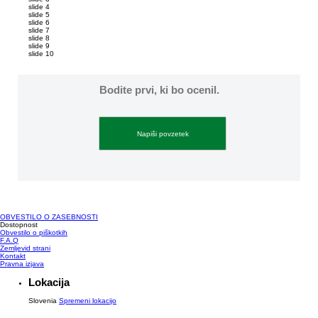
slide 4
slide 5
slide 6
slide 7
slide 8
slide 9
slide 10
Bodite prvi, ki bo ocenil.
Napiši povzetek
OBVESTILO O ZASEBNOSTI
Upravljanje prednostnih nastavitev
Dostopnost
Obvestilo o piškotkih
F.A.Q
Zemljevid strani
Kontakt
Pravna izjava
Lokacija