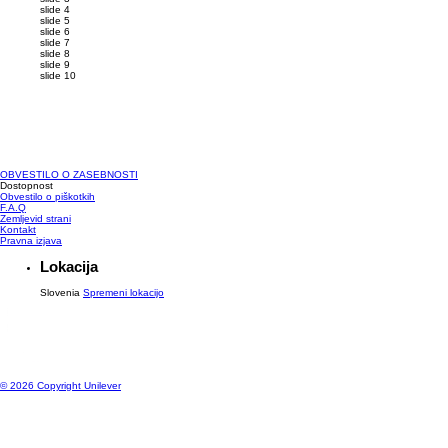
slide 4
slide 5
slide 6
slide 7
slide 8
slide 9
slide 10
OBVESTILO O ZASEBNOSTI
Upravljanje prednostnih nastavitev
Dostopnost
Obvestilo o piškotkih
F.A.Q
Zemljevid strani
Kontakt
Pravna izjava
Lokacija
Slovenia
Spremeni lokacijo
© 2026 Copyright Unilever