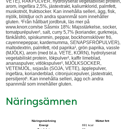
VETE), RÄKPULVER, hydrolyserat vegetabiliskt protein,
arom, ingefära 2,5%, jästextrakt, kaliumklorid, palmfett,
muskotnöt, fruktsocker. Kan innehålla selleri, ägg, fisk,
mjölk, blötdjur och andra spannmål som innehåller
gluten. ¹Från hållbart jordbruk, läs mer på
www.knorr.com/se Såsmix 18%: Majsstärkelse, socker,
tomatpurépulver¹, salt, curry 5,7% (koriander, gurkmeja,
fänkålsfrö, spiskummin, peppar, bockhornsklöver frö,
cayennepeppar, kardemumma, SENAPSFRÖPULVER),
maltodextrin, palmfett, röd paprika¹, grön paprika, vassle
(MJÖLK), arom (med bl.a. VETE, KORN), hydrolyserat
vegetabiliskt protein, lökpulver¹, kaffir limeblad,
ananaspulver, vitlökspulver¹, MJÖLKSOCKER,
VETEMJÖL, sojasås (SOJA, VETE), äpplepulver,
ingefära, korianderblad, citronjuicepulver, jästextrakt,
persiljerot¹. Kan innehålla selleri, ägg och andra
spannmål som innehåller gluten.
Näringsämnen
Näringsmärkning
Mättat fett
Energi
691 kcal