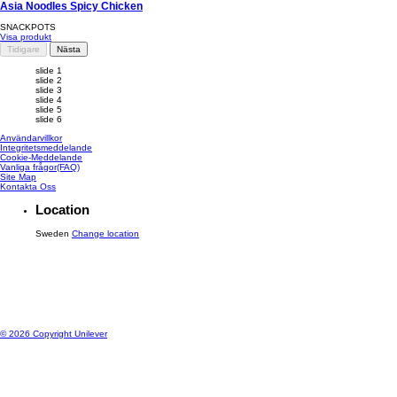
Asia Noodles Spicy Chicken
SNACKPOTS
Visa produkt
Tidigare
Nästa
slide 1
slide 2
slide 3
slide 4
slide 5
slide 6
Användarvillkor
Integritetsmeddelande
Cookie-Meddelande
Vanliga frågor(FAQ)
Site Map
Kontakta Oss
Location
Sweden
Change location
© 2026 Copyright Unilever