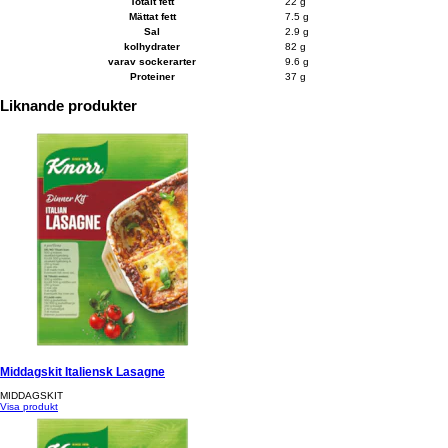
Totalt fett
22 g
Mättat fett
7.5 g
Sal
2.9 g
kolhydrater
82 g
varav sockerarter
9.6 g
Proteiner
37 g
Liknande produkter
Middagskit Italiensk Lasagne
MIDDAGSKIT
Visa produkt