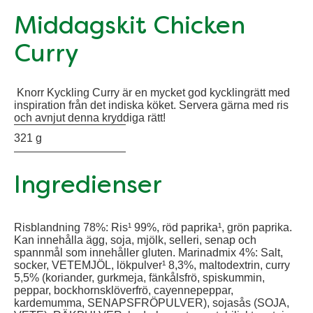
Middagskit Chicken
Curry
Knorr Kyckling Curry är en mycket god kycklingrätt med
inspiration från det indiska köket. Servera gärna med ris
och avnjut denna kryddiga rätt!
321 g
Ingredienser
Risblandning 78%: Ris¹ 99%, röd paprika¹, grön paprika.
Kan innehålla ägg, soja, mjölk, selleri, senap och
spannmål som innehåller gluten. Marinadmix 4%: Salt,
socker, VETEMJÖL, lökpulver¹ 8,3%, maltodextrin, curry
5,5% (koriander, gurkmeja, fänkålsfrö, spiskummin,
peppar, bockhornsklöverfrö, cayennepeppar,
kardemumma, SENAPSFRÖPULVER), sojasås (SOJA,