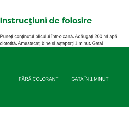
Instrucțiuni de folosire
Puneți conținutul plicului într-o cană. Adăugați 200 ml apă
clototită. Amestecați bine și așteptați 1 minut. Gata!
FĂRĂ COLORANȚI
GATA ÎN 1 MINUT