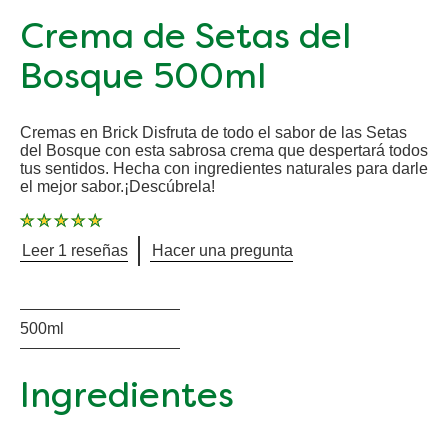
Crema de Setas del
Bosque 500ml
Cremas en Brick Disfruta de todo el sabor de las Setas
del Bosque con esta sabrosa crema que despertará todos
tus sentidos. Hecha con ingredientes naturales para darle
el mejor sabor.¡Descúbrela!
La
calificación
promedio
Leer 1 reseñas
Hacer una pregunta
de
este
Crema
de
Setas
del
500ml
Bosque
500ml
es
5.0
de
Ingredientes
5
de
1
calificaciones.