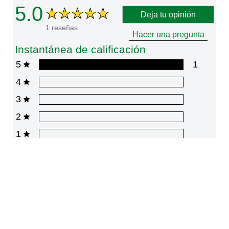
5.0
Deja tu opinión
1 reseñas
Hacer una pregunta
Instantánea de calificación
5
1
4
3
2
1
1
Reseñas
Mostrando
1-1
de
1
Ordenar por
Filtrar por calificación de estrellas