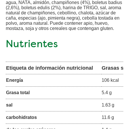
agua, NATA, almidón, champiñones (4%), boletus badius
(2,6%), boletus edulis (2%), harina de TRIGO, sal, aroma
natural de champiñones, cebollino, chalota, azúcar de
caña, especias (ajo, pimienta negra), cebolla tostada en
polvo, aroma natural. Puede contener apio, huevo,
mostaza, soja y otros cereales que contengan gluten.
Nutrientes
Etiqueta de información nutricional
Grasas sat
Energía
106 kcal
Grasa total
5.4 g
sal
1.63 g
carbohidratos
11.6 g