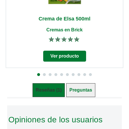
Crema de Elsa 500ml
Cremas en Brick
No
se
han
enviado
Ver producto
calificaciones
para
este
product
Reseñas (1)
Preguntas (0)
Opiniones de los usuarios