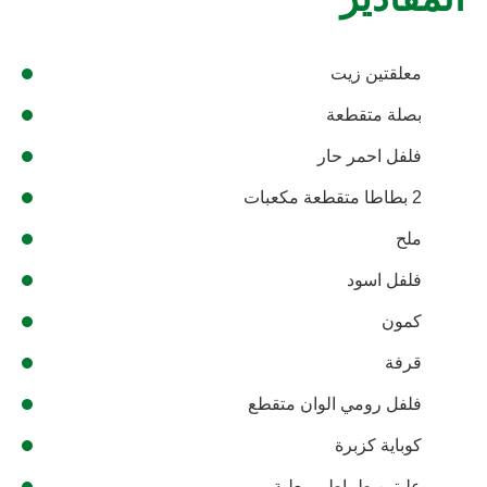
المقادير
معلقتين زيت
بصلة متقطعة
فلفل احمر حار
2 بطاطا متقطعة مكعبات
ملح
فلفل اسود
كمون
قرفة
فلفل رومي الوان متقطع
كوباية كزبرة
علبتين طماطم معلبة