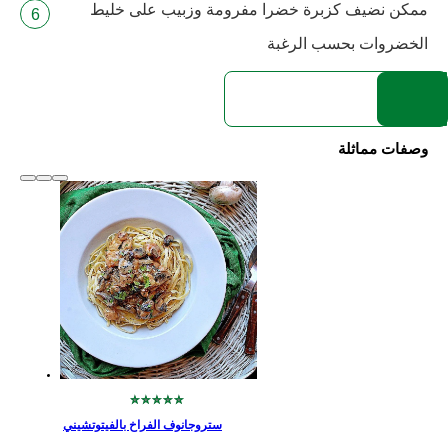
ممكن نضيف كزبرة خضرا مفرومة وزبيب على خليط
الخضروات بحسب الرغبة
وصفات مماثلة
slide
1 to 2
of 6
لم
يتم
تقديم
أي