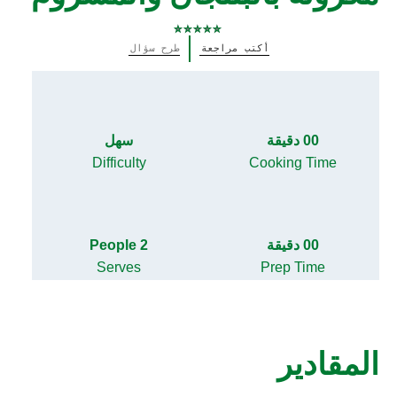
لم
أكتب مراجعة
طرح سؤال
يتم
تقديم
أي
تقييمات
لهذا
00 دقيقة
سهل
Difficulty
Cooking Time
00 دقيقة
2 People
Serves
Prep Time
المقادير