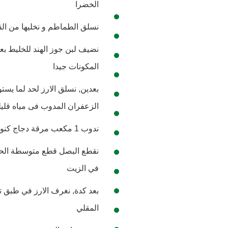
الخضرا
نسلق الطماطم و نخليها من ال
نضيف لبن جوز الهند للخليط ب
المكونات جيدا
بعدين, نسلق الارز لحد لما يس
الزعفران المدوب فى مياه قليل
ندوب 1 مكعب مرقة دجاج كنور في 1 لتر مياه ونرفعها لتغلي على النار .
نقطع البصل قطع متوسطة الحج
في الزيت
بعد كدة, نغرف الارز في طبق
المقلي