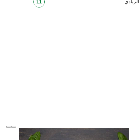
لزبادي
slide
1 to 3
of 6