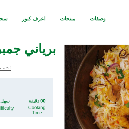
وصفات
منتجات
اعرف كنور
سج
برياني جمب
أكتب م
00 دقيقة
سهل
Cooking
fficulty
Time