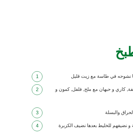
طبخ
 نشوحه في طاسة مع زيت قليل
فة, كاري و حبهان مع ملح, فلفل, كمون و
لحراق والبسلة
ة و نضيفهم للخليط بعدها نضيف الكزبرة