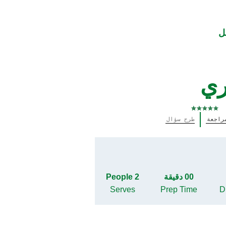
ل
ري
لم
راجعة
طرح سؤال
يتم
تقديم
أي
تقييمات
لهذا
00 دقيقة
2 People
Serves
Prep Time
Di