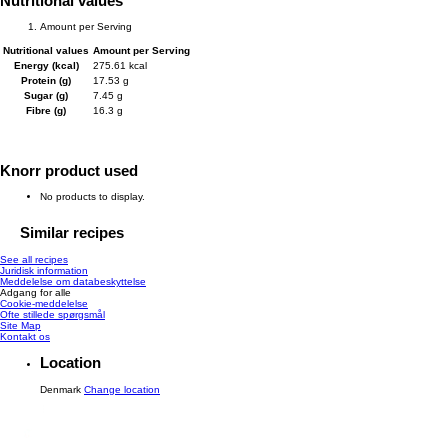
Nutritional values
Amount per Serving
Nutritional values
Amount per Serving
Energy (kcal)
275.61 kcal
Protein (g)
17.53 g
Sugar (g)
7.45 g
Fibre (g)
16.3 g
Knorr product used
No products to display.
Similar recipes
See all recipes
Juridisk information
Meddelelse om databeskyttelse
Adgang for alle
Cookie-meddelelse
Ofte stillede spørgsmål
Site Map
Kontakt os
Location
Denmark
Change location