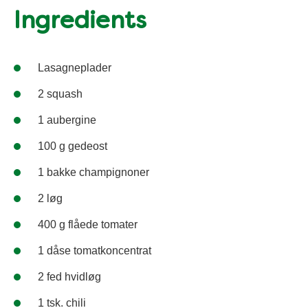
Ingredients
Lasagneplader
2 squash
1 aubergine
100 g gedeost
1 bakke champignoner
2 løg
400 g flåede tomater
1 dåse tomatkoncentrat
2 fed hvidløg
1 tsk. chili