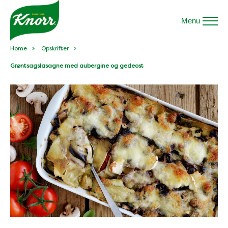
Menu
Home
Opskrifter
Grøntsagslasagne med aubergine og gedeost