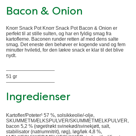
Bacon & Onion
Knorr Snack Pot Knorr Snack Pot Bacon & Onion er
perfekt til at stille sulten, og har en fyldig smag fra
kartoflerne. Baconen runder retten af med dens salte
smag. Det eneste den behøver er kogende vand og fem
minutter hviletid, for den lækre snack er klar til det blive
nydt.
51 gr
Ingredienser
Kartofler/Poteter¹ 57 %, solsikkeolie/-olje,
SKUMMETMÆLKSPULVER/SKUMMETMELKPULVER,
bacon 5,2 % (røget/røkt svinekød/svinekjøtt, salt,
stabilisator (natriumnitrit), røg), løg/løk 4,8 %,