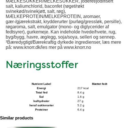
MÆLKESUKKER/MELKESUKKER, joderet/jodifisert
salt, kaliumchlorid, baconfet (røget/røkt
svinekød/svinekjøtt, salt, røg),
MÆLKEPROTEIN/MELKEPROTEIN, aromaer,
gær-/gjærekstrakt, krydderurter (purløg/gressløk, persille),
røgaroma, salt, emulgator (mono- og diglycerider af
fedtsyrer), gurkemeje. Kan indeholde hvede/hvete, rug,
byg/bygg, havre, æg/egg, soja/soya, selleri og sennep.
¹Bæredygtigt/Bærekraftig dyrkede ingredienser, læs mere
på: www.knorr.dk/les mer på www.knorr.no
Næringsstoffer
Nutrient Label
Mættet fedt
Energi
217 kcal
Total fed
8.4 g
Sal
1.6 g
kulhydrater
27 g
heraf sukkerarter
5.2 g
Proteiner
6.4 g
Similar products