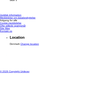
slide 3
Juridisk information
Meddelelse om databeskyttelse
Adgang for alle
Cookie-meddelelse
Ofte stillede spørgsmål
Site Map
Kontakt os
Location
Denmark
Change location
© 2026 Copyright Unilever