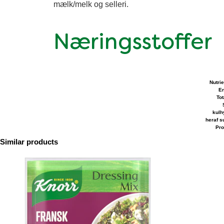
mælk/melk og selleri.
Næringsstoffer
Nutri
En
Tot
kulh
heraf s
Pro
Similar products