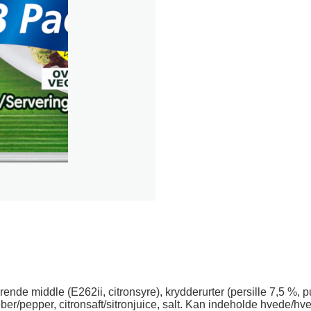
lerende middle (E262ii, citronsyre), krydderurter (persille 7,5 %, 
per, citronsaft/sitronjuice, salt. Kan indeholde hvede/hvete