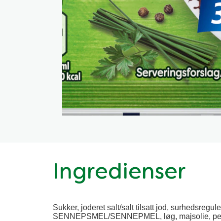
Ingredienser
Sukker, joderet salt/salt tilsatt jod, surhedsregu
SENNEPSMEL/SENNEPMEL, løg, majsolie, peber/pep