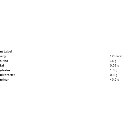
ent Label
ergi
128 kcal
al fed
14 g
Sal
0.57 g
ydrater
1.3 g
ukkerarter
0.9 g
teiner
<0.5 g