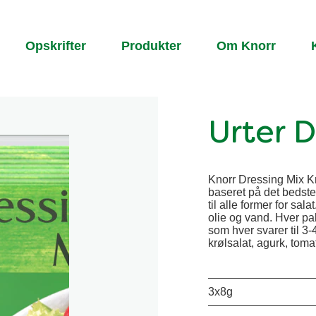
Opskrifter
Produkter
Om Knorr
Urter 
Knorr Dressing Mix Kn
baseret på det bedste
til alle former for sa
olie og vand. Hver pa
som hver svarer til 3-
krølsalat, agurk, tom
3x8g