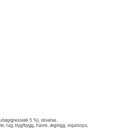
purløg/gressløk 5 %), stivelse,
, rug, byg/bygg, havre, æg/egg, soja/soya,