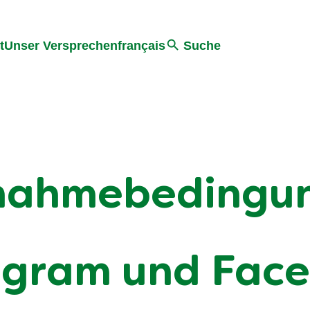
ter springen
Zur Suche Springen
t
Unser Versprechen
français
Suche
lnahmebedingu
agram und Fac