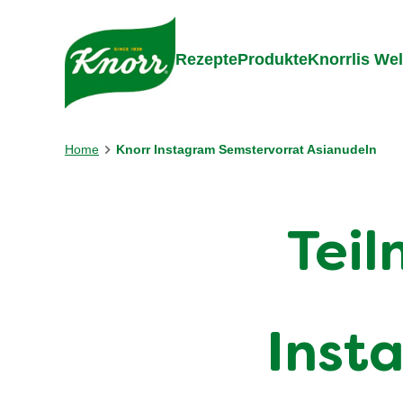
Gehe zu:
Zum Inhalt springen
Zum Foo
Rezepte
Produkte
Knorrlis Wel
Home
Knorr Instagram Semstervorrat Asianudeln
Tei
Inst