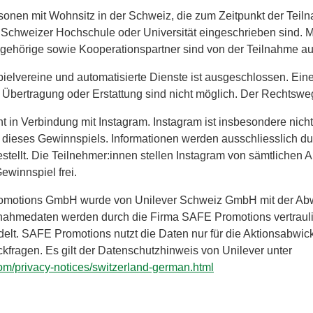
sonen mit Wohnsitz in der Schweiz, die zum Zeitpunkt der Teil
 Schweizer Hochschule oder Universität eingeschrieben sind. Mi
hörige sowie Kooperationspartner sind von der Teilnahme a
elvereine und automatisierte Dienste ist ausgeschlossen. Ein
Übertragung oder Erstattung sind nicht möglich. Der Rechtswe
t in Verbindung mit Instagram. Instagram ist insbesondere nicht
r dieses Gewinnspiels. Informationen werden ausschliesslich du
estellt. Die Teilnehmer:innen stellen Instagram von sämtlichen
winnspiel frei.
omotions GmbH wurde von Unilever Schweiz GmbH mit der Abwi
ilnahmedaten werden durch die Firma SAFE Promotions vertraul
delt. SAFE Promotions nutzt die Daten nur für die Aktionsabw
kfragen. Es gilt der Datenschutzhinweis von Unilever unter
com/privacy-notices/switzerland-german.html