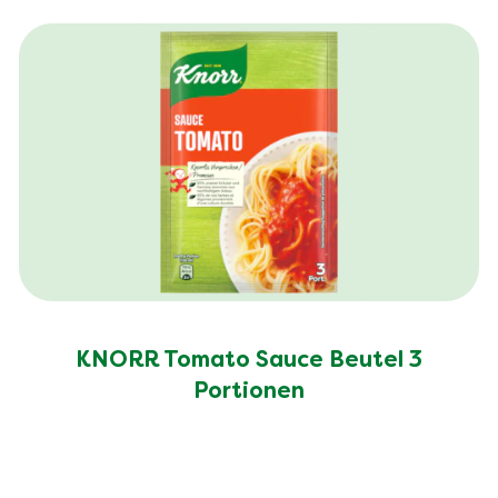
Eiweiss (g)
25.0 g
Ballaststoffe (g)
9.4 g
Salz (g)
2.1 g
KNORR Tomato Sauce Beutel 3
Portionen