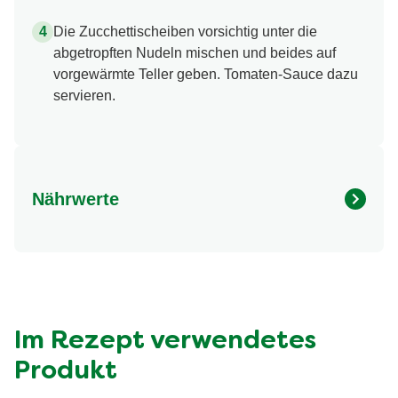
Die Zucchettischeiben vorsichtig unter die
abgetropften Nudeln mischen und beides auf
vorgewärmte Teller geben. Tomaten-Sauce dazu
servieren.
Nährwerte
Nährwertangaben
Menge pro Portion
Energie (kcal)
828.0 kcal
Fett (g)
32.0 g
davon gesättigte Fettsäuren (g)
8.4 g
Im Rezept verwendetes
Kohlenhydrate (g)
103.0 g
Produkt
davon Zucker (g)
9.6 g