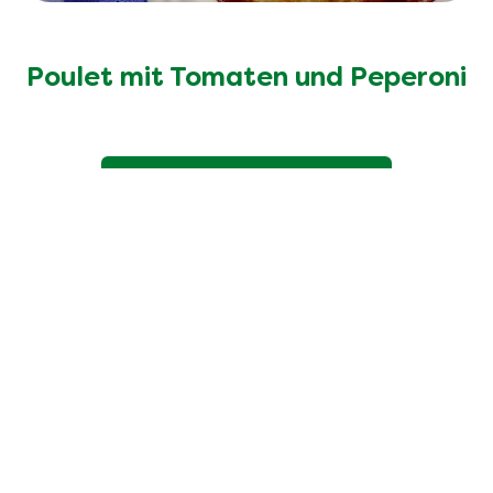
Poulet mit Tomaten und Peperoni
Entdecke mehr Rezepte
Unsere 100% natürlichen
Bouillons
Die Zutatenliste ist genauso transparent wie die