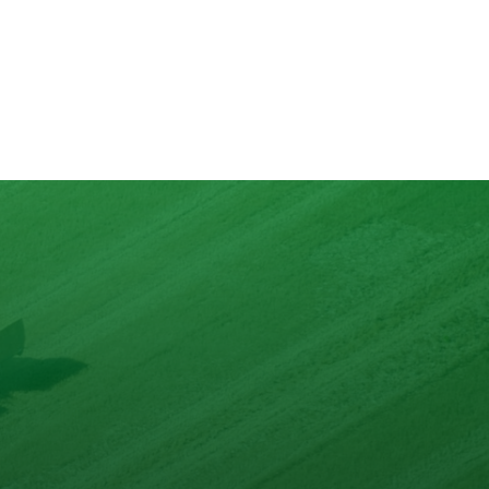
Schweinsrollbraten mit
ckenfruchtfülle auf Gemüse
und Honigrahmsauce
lons
nd mit max. 10 Zutaten.