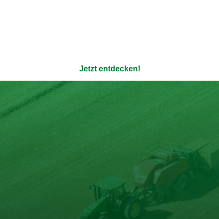
Salat von Grillkartoffeln mit
Wienerli und Radiesli
Tro
Entdecke mehr Rezepte
ere 100% natürlichen Bouil
enauso transparent wie die Verpackung - ohne Zusatzstoffe u
Jetzt entdecken!