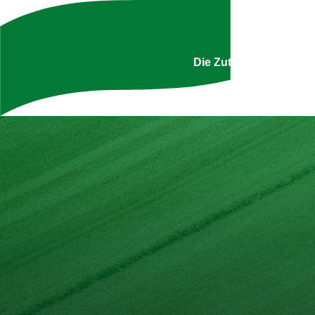
Broccoli-Suppe mit
Hackfleischbällchen und
Peperoni
Uns
Die Zutatenliste ist g