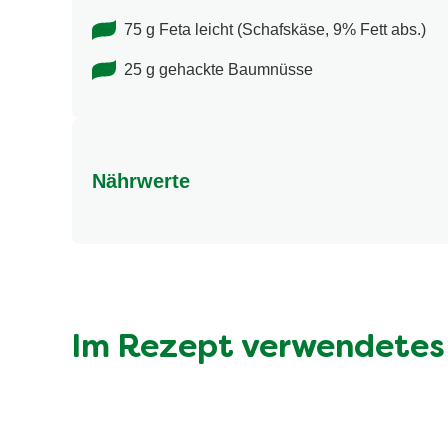
75 g Feta leicht (Schafskäse, 9% Fett abs.)
25 g gehackte Baumnüsse
Nährwerte
Nährwertangaben
Energie (kcal)
Fett (g)
davon gesättigte Fettsäuren (g)
Im Rezept verwendetes
Kohlenhydrate (g)
davon Zucker (g)
Eiweiss (g)
Ballaststoffe (g)