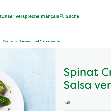
ter springen
Zur Suche Springen
t
Unser Versprechen
français
Suche
t Crêpe mit Linsen und Salsa verde
Spinat C
Salsa ve
null