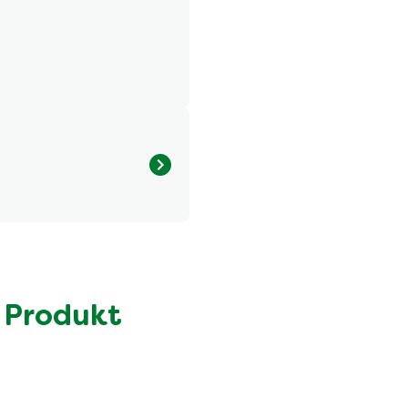
Menge pro Portion
442.0 kcal
25.0 g
4.9 g
 Produkt
29.0 g
4.3 g
22.0 g
7.7 g