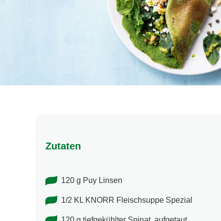
Zutaten
120 g Puy Linsen
1/2 KL KNORR Fleischsuppe Spezial
120 g tiefgekühlter Spinat, aufgetaut