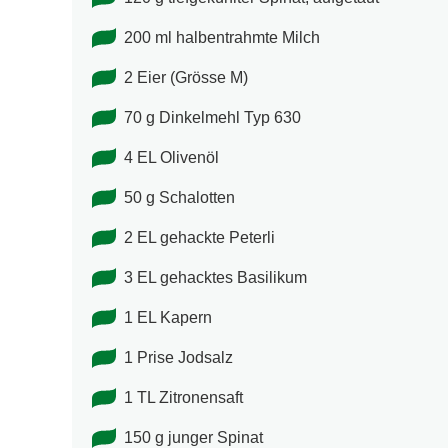
200 ml halbentrahmte Milch
2 Eier (Grösse M)
70 g Dinkelmehl Typ 630
4 EL Olivenöl
50 g Schalotten
2 EL gehackte Peterli
3 EL gehacktes Basilikum
1 EL Kapern
1 Prise Jodsalz
1 TL Zitronensaft
150 g junger Spinat