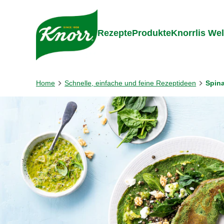
Gehe zu:
Zum Inhalt springen
Zum Foo
Rezepte
Produkte
Knorrlis Wel
Home
Schnelle, einfache und feine Rezeptideen
Spina