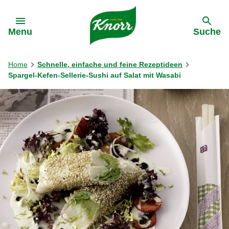
Gehe zu:
Menu
Suche
Home
Schnelle, einfache und feine Rezeptideen
Spargel-Kefen-Sellerie-Sushi auf Salat mit Wasabi