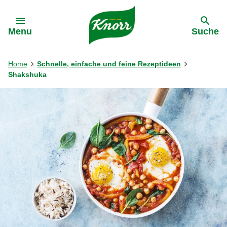
Gehe zu:
Menu
Suche
Home
Schnelle, einfache und feine Rezeptideen
Shakshuka