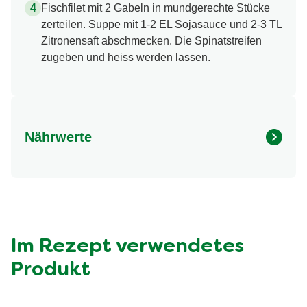
Fischfilet mit 2 Gabeln in mundgerechte Stücke
zerteilen. Suppe mit 1-2 EL Sojasauce und 2-3 TL
Zitronensaft abschmecken. Die Spinatstreifen
zugeben und heiss werden lassen.
Nährwerte
Nährwertangaben
Menge pro Portion
Energie (kcal)
132.0 kcal
Fett (g)
2.5 g
davon gesättigte Fettsäuren (g)
0.7 g
Im Rezept verwendetes
Kohlenhydrate (g)
11.0 g
Produkt
davon Zucker (g)
2.8 g
Eiweiss (g)
15.0 g