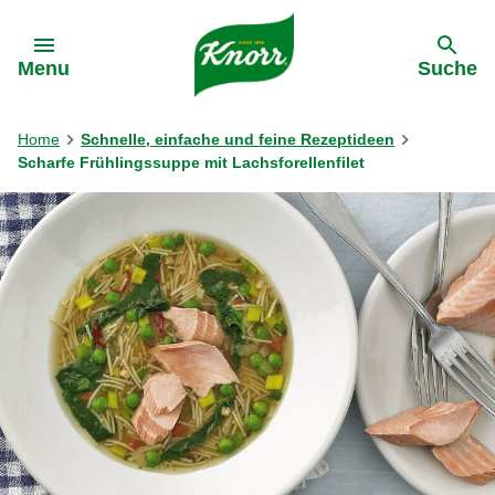
Gehe zu:
Menu
Suche
Home
Schnelle, einfache und feine Rezeptideen
Scharfe Frühlingssuppe mit Lachsforellenfilet