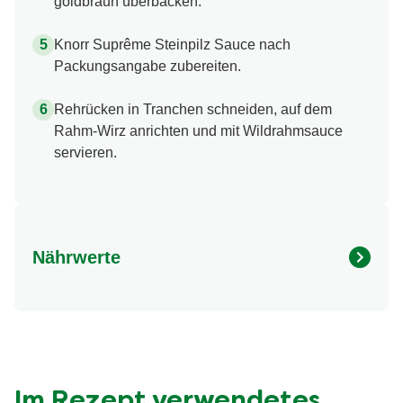
goldbraun überbacken.
Knorr Suprême Steinpilz Sauce nach
Packungsangabe zubereiten.
Rehrücken in Tranchen schneiden, auf dem
Rahm-Wirz anrichten und mit Wildrahmsauce
servieren.
Nährwerte
Nährwertangaben
Menge pro Portion
Energie (kcal)
678.0 kcal
Fett (g)
52.0 g
davon gesättigte Fettsäuren (g)
18.0 g
Im Rezept verwendetes