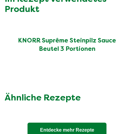
Kohlenhydrate (g)
13.0 g
Produkt
davon Zucker (g)
7.2 g
Eiweiss (g)
39.0 g
Ballaststoffe (g)
3.3 g
Salz (g)
1.3 g
KNORR Suprême Steinpilz Sauce
Beutel 3 Portionen
Ähnliche Rezepte
Entdecke mehr Rezepte