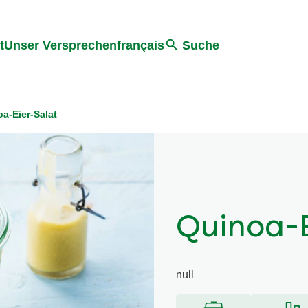
ter springen
Zur Suche Springen
t
Unser Versprechen
français
Suche
a-Eier-Salat
Quinoa-E
null