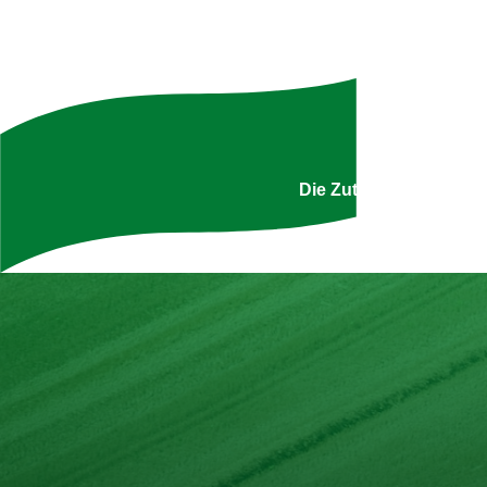
Uns
Die Zutatenliste ist g