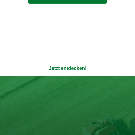
ere 100% natürlichen Bouil
enauso transparent wie die Verpackung - ohne Zusatzstoffe u
Jetzt entdecken!