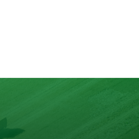
lons
nd mit max. 10 Zutaten.