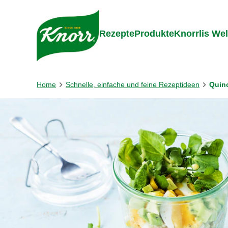
Gehe zu:
Zum Inhalt springen
Zum Foo
Rezepte
Produkte
Knorrlis Wel
Home
Schnelle, einfache und feine Rezeptideen
Quino