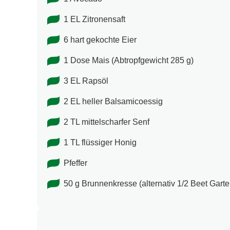
1 EL Zitronensaft
6 hart gekochte Eier
1 Dose Mais (Abtropfgewicht 285 g)
3 EL Rapsöl
2 EL heller Balsamicoessig
2 TL mittelscharfer Senf
1 TL flüssiger Honig
Pfeffer
50 g Brunnenkresse (alternativ 1/2 Beet Gart