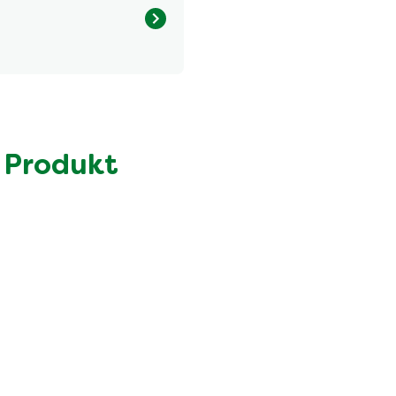
Menge pro Portion
504.0 kcal
29.0 g
5.4 g
 Produkt
39.0 g
8.7 g
18.0 g
7.2 g
2.2 g