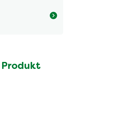
Menge pro Portion
506.0 kcal
10.0 g
4.0 g
 Produkt
61.0 g
7.1 g
38.0 g
4.7 g
2.2 g