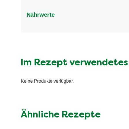
Nährwerte
Nährwertangaben
Energie (kcal)
Fett (g)
davon gesättigte Fettsäuren (g)
Im Rezept verwendetes
Kohlenhydrate (g)
davon Zucker (g)
Keine Produkte verfügbar.
Eiweiss (g)
Ballaststoffe (g)
Salz (g)
Ähnliche Rezepte