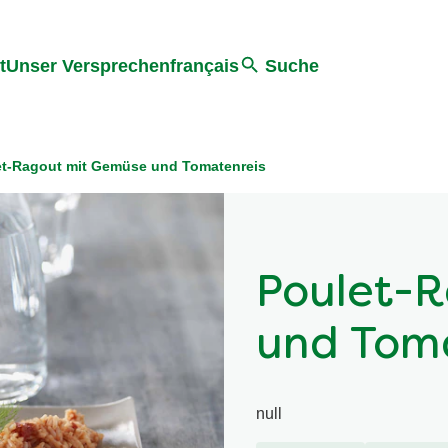
ter springen
Zur Suche Springen
t
Unser Versprechen
français
Suche
et-Ragout mit Gemüse und Tomatenreis
Poulet-
und Tom
null