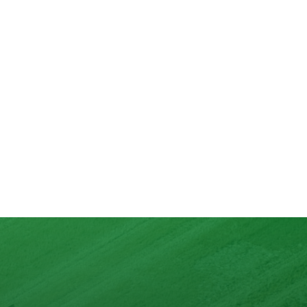
lons
nd mit max. 10 Zutaten.