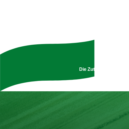
Uns
Die Zutatenliste ist g