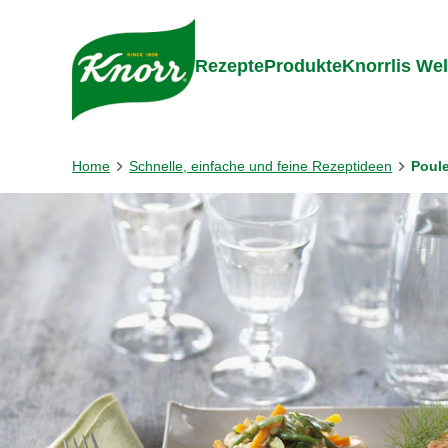
Gehe zu:
Zum Inhalt springen
Zum Foo
Rezepte
Produkte
Knorrlis Wel
Home
Schnelle, einfache und feine Rezeptideen
Poul