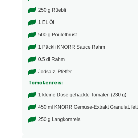
250 g Rüebli
1 EL Öl
500 g Pouletbrust
1 Päckli KNORR Sauce Rahm
0.5 dl Rahm
Jodsalz, Pfeffer
Tomatenreis:
1 kleine Dose gehackte Tomaten (230 g)
450 ml KNORR Gemüse-Extrakt Granulat, fettf
250 g Langkornreis