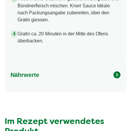
Bündnerfleisch mischen. Knorr Sauce Idéale
nach Packungsangabe zubereiten, über den
Gratin giessen.
Gratin ca. 20 Minuten in der Mitte des Ofens
überbacken.
Nährwerte
Nährwertangaben
Menge pro Portion
Energie (kcal)
405.0 kcal
Fett (g)
18.0 g
davon gesättigte Fettsäuren (g)
8.6 g
Im Rezept verwendetes
Kohlenhydrate (g)
31.0 g